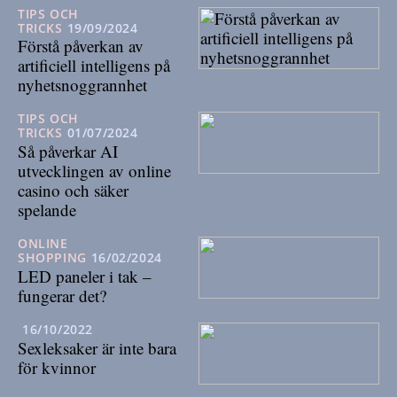
TIPS OCH
TRICKS
19/09/2024
Förstå påverkan av
artificiell intelligens på
nyhetsnoggrannhet
TIPS OCH
TRICKS
01/07/2024
Så påverkar AI
utvecklingen av online
casino och säker
spelande
ONLINE
SHOPPING
16/02/2024
LED paneler i tak –
fungerar det?
16/10/2022
Sexleksaker är inte bara
för kvinnor