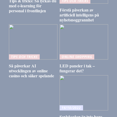
Tips & tricks: Så lyckas du
TIPS OCH TRICKS
med e-learning för
Förstå påverkan av
personal i frontlinjen
artificiell intelligens på
nyhetsnoggrannhet
TIPS OCH TRICKS
ONLINE SHOPPING
Så påverkar AI
LED paneler i tak –
utvecklingen av online
fungerar det?
casino och säker spelande
16/10/2022
Sexleksaker är inte bara