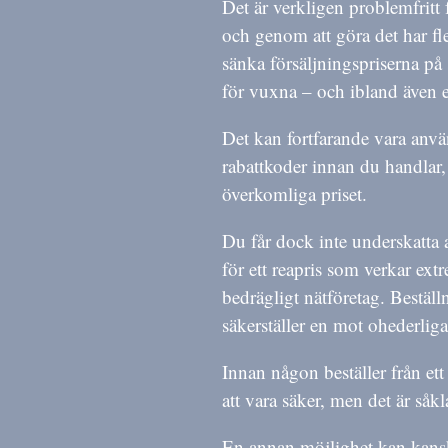
Det är verkligen problemfritt 
och genom att göra det har fle
sänka försäljningspriserna på
för vuxna – och ibland även e
Det kan fortfarande vara använ
rabattkoder innan du handlar, 
överkomliga priset.
Du får dock inte underskatta at
för ett reapris som verkar extre
bedrägligt nätföretag. Beställ
säkerställer en mot ohederli
Innan någon beställer från ett 
att vara säker, men det är såkla
En annan möjlighet kan kansk