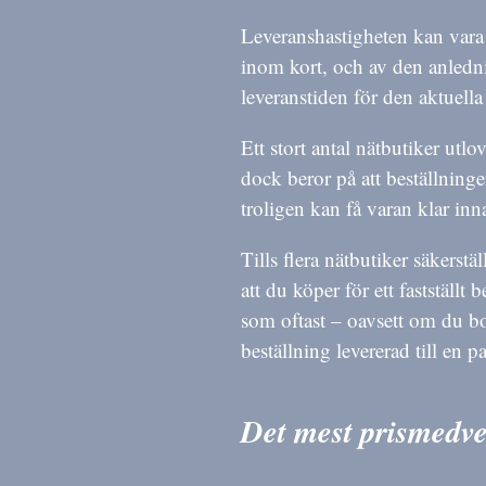
Leveranshastigheten kan vara 
inom kort, och av den anledni
leveranstiden för den aktuell
Ett stort antal nätbutiker utlo
dock beror på att beställning
troligen kan få varan klar inn
Tills flera nätbutiker säkerstä
att du köper för ett fastställ
som oftast – oavsett om du bo
beställning levererad till en p
Det mest prismedvet