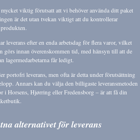
mycket viktig förutsatt att vi behöver använda ditt paket
ngen är det utan tvekan viktigt att du kontrollerar
a produkten.
var leverans efter en enda arbetsdag för flera varor, vilket
en görs innan överenskommen tid, med hänsyn till att de
an lagermedarbetarna får ledigt.
ller portofri leverans, men ofta är detta under förutsättning
t belopp. Annars kan du välja den billigaste leveransmetoden
r i Horsens, Hjørring eller Fredensborg – är att få din
aketbutik.
na alternativet för leverans