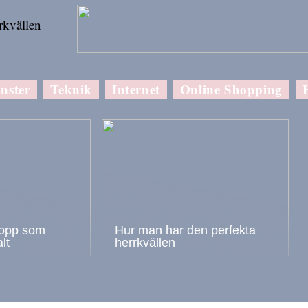
rkvällen
nster
Teknik
Internet
Online Shopping
ropp som
Hur man har den perfekta
lt
herrkvällen