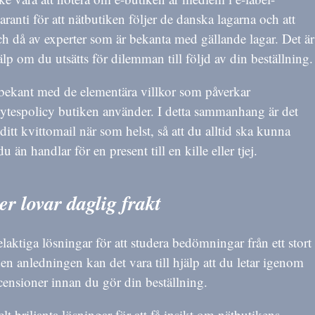
aranti för att nätbutiken följer de danska lagarna och att
ch då av experter som är bekanta med gällande lagar. Det är
lp om du utsätts för dilemman till följd av din beställning.
 bekant med de elementära villkor som påverkar
bytespolicy butiken använder. I detta sammanhang är det
ditt kvittomail när som helst, så att du alltid ska kunna
 än handlar för en present till en kille eller tjej.
er lovar daglig frakt
elaktiga lösningar för att studera bedömningar från ett stort
en anledningen kan det vara till hjälp att du letar igenom
recensioner innan du gör din beställning.
 briljanta lösningar för att få insikt om nätbutikens