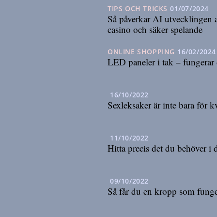
TIPS OCH TRICKS
01/07/2024
Så påverkar AI utvecklingen 
casino och säker spelande
ONLINE SHOPPING
16/02/2024
LED paneler i tak – fungerar 
16/10/2022
Sexleksaker är inte bara för 
11/10/2022
Hitta precis det du behöver i
09/10/2022
Så får du en kropp som funge