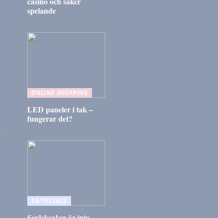
casino och säker
spelande
n
ONLINE SHOPPING
LED paneler i tak –
fungerar det?
t
16/10/2022
Sexleksaker är inte