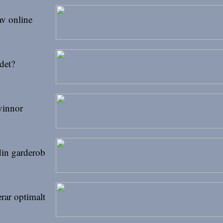
av online
det?
kvinnor
 din garderob
rar optimalt