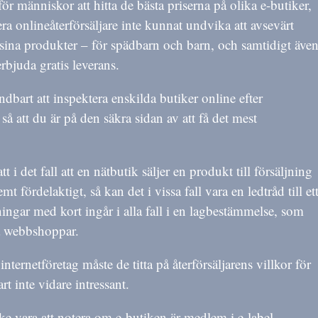
för människor att hitta de bästa priserna på olika e-butiker,
ra onlineåterförsäljare inte kunnat undvika att avsevärt
 sina produkter – för spädbarn och barn, och samtidigt äve
rbjuda gratis leverans.
dbart att inspektera enskilda butiker online efter
så att du är på den säkra sidan av att få det mest
t i det fall att en nätbutik säljer en produkt till försäljning
mt fördelaktigt, så kan det i vissa fall vara en ledtråd till et
ningar med kort ingår i alla fall i en lagbestämmelse, som
ga webbshoppar.
internetföretag måste de titta på återförsäljarens villkor för
rt inte vidare intressant.
e vara att notera om e-butiken är medlem i e-label-