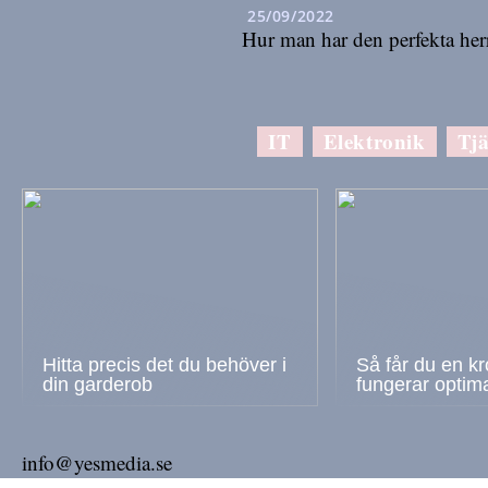
25/09/2022
Hur man har den perfekta her
IT
Elektronik
Tjä
Hitta precis det du behöver i
Så får du en k
din garderob
fungerar optima
info@yesmedia.se