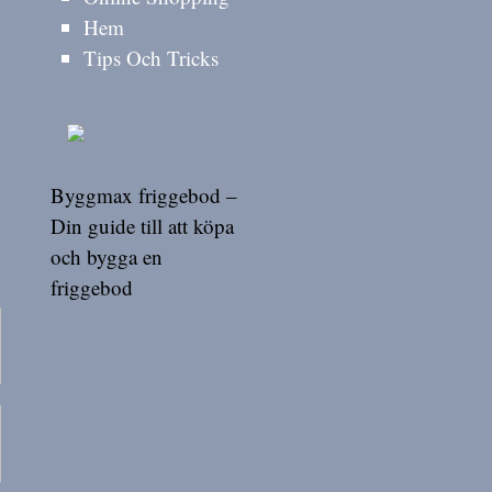
Hem
Tips Och Tricks
Byggmax friggebod –
Din guide till att köpa
och bygga en
friggebod