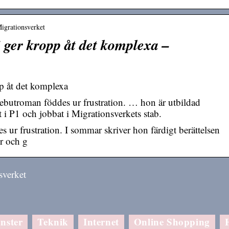
Migrationsverket
ger kropp åt det komplexa –
p åt det komplexa
ebutroman föddes ur frustration. … hon är utbildad
t i P1 och jobbat i Migrationsverkets stab.
ur frustration. I sommar skriver hon färdigt berättelsen
er och g
sverket
nster
Teknik
Internet
Online Shopping