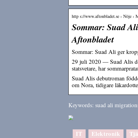
http s://www.aftonbladet.se › Nöje › 
Sommar: Suad Ali 
Aftonbladet
Sommar: Suad Ali ger krop
29 juli 2020 — Suad Alis d
statsvetare, har sommarprata
Suad Alis debutroman föddes 
om Nora, tidigare läkardott
Keywords: suad ali migration
IT
Elektronik
Tjä