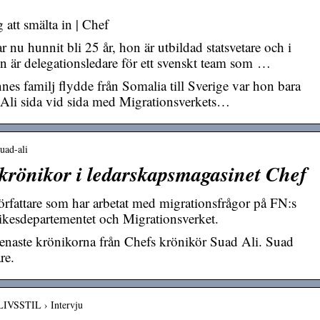
att smälta in | Chef
nu hunnit bli 25 år, hon är utbildad statsvetare och i
on är delegationsledare för ett svenskt team som …
es familj flydde från Somalia till Sverige var hon bara
 Ali sida vid sida med Migrationsverkets…
suad-ali
 krönikor i ledarskapsmagasinet Chef
författare som har arbetat med migrationsfrågor på FN:s
kesdepartementet och Migrationsverket.
senaste krönikorna från Chefs krönikör Suad Ali. Suad
re.
 LIVSSTIL › Intervju