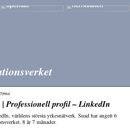
optimalt
herrkvällen
ationsverket
a570964
 | Professionell profil – LinkedIn
dIn, världens största yrkesnätverk. Suad har angett 6
onsverket. 8 år 7 månader.