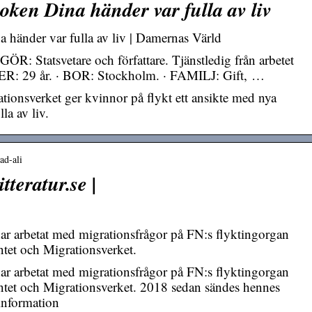
oken Dina händer var fulla av liv
händer var fulla av liv | Damernas Värld
R: Statsvetare och författare. Tjänstledig från arbetet
ER: 29 år. · BOR: Stockholm. · FAMILJ: Gift, …
tionsverket ger kvinnor på flykt ett ansikte med nya
la av liv.
uad-ali
tteratur.se |
 har arbetat med migrationsfrågor på FN:s flyktingorgan
et och Migrationsverket.
 har arbetat med migrationsfrågor på FN:s flyktingorgan
et och Migrationsverket. 2018 sedan sändes hennes
information