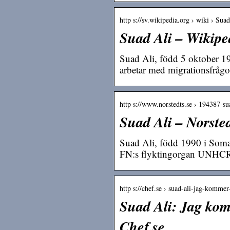
http s://sv.wikipedia.org › wiki › Sua
Suad Ali – Wikipe
Suad Ali, född 5 oktober 199
arbetar med migrationsfråg
http s://www.norstedts.se › 194387-su
Suad Ali – Norste
Suad Ali, född 1990 i Somal
FN:s flyktingorgan UNHCR,
http s://chef.se › suad-ali-jag-kommer
Suad Ali: Jag komm
Chef.se