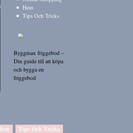
Hem
Tips Och Tricks
Byggmax friggebod –
Din guide till att köpa
och bygga en
friggebod
Hem
Tips Och Tricks