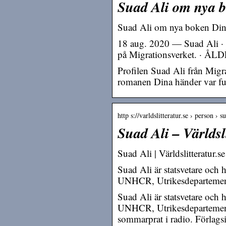
Suad Ali om nya b
Suad Ali om nya boken Dina 
18 aug. 2020 — Suad Ali · GÖ
på Migrationsverket. · ÅLD
Profilen Suad Ali från Migra
romanen Dina händer var ful
http s://varldslitteratur.se › person › s
Suad Ali – Världsli
Suad Ali | Världslitteratur.se
Suad Ali är statsvetare och
UNHCR, Utrikesdepartement
Suad Ali är statsvetare och
UNHCR, Utrikesdepartement
sommarprat i radio. Förlags