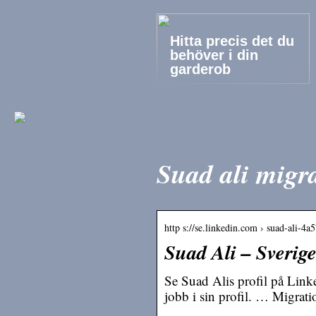
Hitta precis det du
behöver i din
garderob
Suad ali migr
http s://se.linkedin.com › suad-ali-4
Suad Ali – Sverige
Se Suad Alis profil på Linke
jobb i sin profil. … Migrati