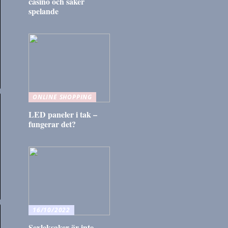
casino och säker
spelande
ONLINE SHOPPING
LED paneler i tak –
fungerar det?
16/10/2022
Sexleksaker är inte