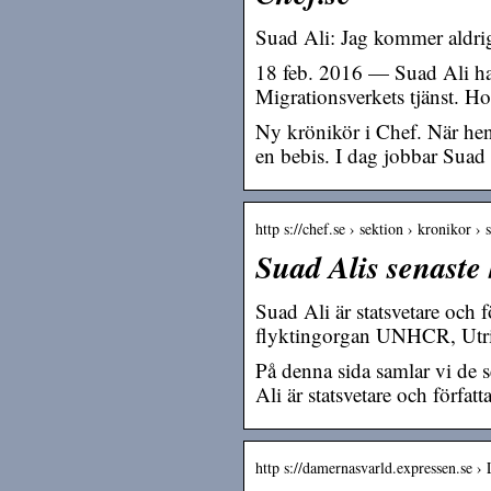
Suad Ali: Jag kommer aldrig 
18 feb. 2016 — Suad Ali har 
Migrationsverkets tjänst. H
Ny krönikör i Chef. När henn
en bebis. I dag jobbar Suad
http s://chef.se › sektion › kronikor › 
Suad Alis senaste
Suad Ali är statsvetare och 
flyktingorgan UNHCR, Utri
På denna sida samlar vi de 
Ali är statsvetare och författa
http s://damernasvarld.expressen.se ›