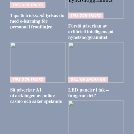
TIPS OCH TRICKS
Tips & tricks: Så lyckas du
TIPS OCH TRICKS
med e-learning för
Förstå påverkan av
personal i frontlinjen
artificiell intelligens på
nyhetsnoggrannhet
TIPS OCH TRICKS
ONLINE SHOPPING
Så påverkar AI
LED paneler i tak –
utvecklingen av online
fungerar det?
casino och säker spelande