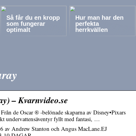
Så får du en kropp
Hur man har den
som fungerar
perfekta
optimalt
herrkvällen
uray
ay) – Kvarnvideo.se
r. Från de Oscar ® -belönade skaparna av Disney•Pixars
t undervattensäventyr fyllt med fantasi, …
16 av Andrew Stanton och Angus MacLane.EJ
3-10 DAGAR