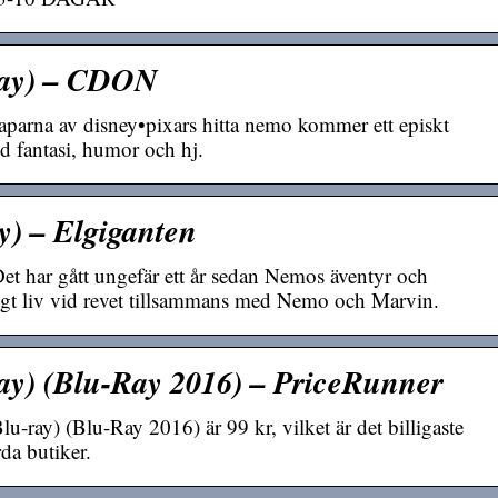
-ray) – CDON
parna av disney•pixars hitta nemo kommer ett episkt
d fantasi, humor och hj.
ay) – Elgiganten
et har gått ungefär ett år sedan Nemos äventyr och
ligt liv vid revet tillsammans med Nemo och Marvin.
ray) (Blu-Ray 2016) – PriceRunner
lu-ray) (Blu-Ray 2016) är 99 kr, vilket är det billigaste
rda butiker.