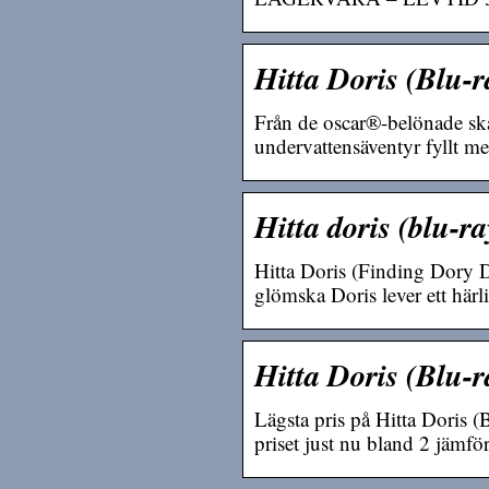
Hitta Doris (Blu
Från de oscar®-belönade ska
undervattensäventyr fyllt me
Hitta doris (blu-r
Hitta Doris (Finding Dory D
glömska Doris lever ett här
Hitta Doris (Blu-
Lägsta pris på Hitta Doris (B
priset just nu bland 2 jämfö