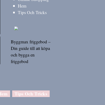
Hem
Tips Och Tricks
Byggmax friggebod –
Din guide till att köpa
och bygga en
friggebod
Hem
Tips Och Tricks