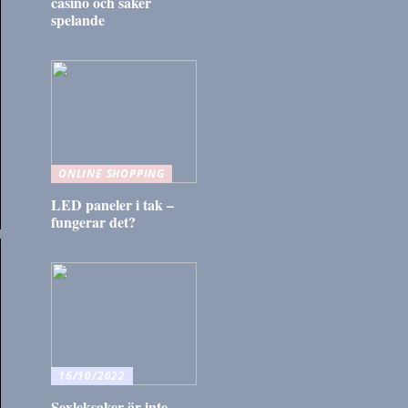
casino och säker
spelande
ONLINE SHOPPING
LED paneler i tak –
fungerar det?
16/10/2022
Sexleksaker är inte