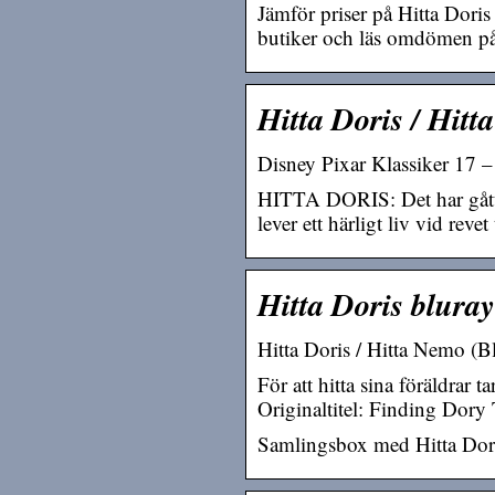
Jämför priser på Hitta Doris
butiker och läs omdömen på
Hitta Doris / Hit
Disney Pixar Klassiker 17 –
HITTA DORIS: Det har gått 
lever ett härligt liv vid r
Hitta Doris blura
Hitta Doris / Hitta Nemo 
För att hitta sina föräldrar 
Originaltitel: Finding Dory
Samlingsbox med Hitta Dor