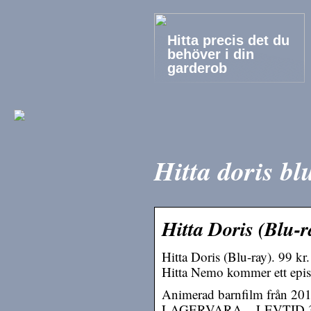
Hitta precis det du
behöver i din
garderob
Hitta doris bl
Hitta Doris (Blu-r
Hitta Doris (Blu-ray). 99 k
Hitta Nemo kommer ett episk
Animerad barnfilm från 20
LAGERVARA – LEVTID 