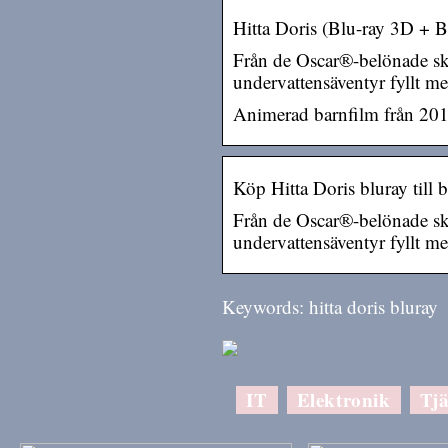
Hitta Doris (Blu-ray 3D +
Från de Oscar®-belönade sk
undervattensäventyr fyllt me
Animerad barnfilm från 20
Köp Hitta Doris bluray till 
Från de Oscar®-belönade sk
undervattensäventyr fyllt me
Keywords: hitta doris bluray
IT
Elektronik
Tjä