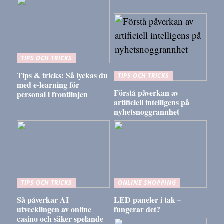
TIPS OCH TRICKS
Tips & tricks: Så lyckas du
TIPS OCH TRICKS
med e-learning för
Förstå påverkan av
personal i frontlinjen
artificiell intelligens på
nyhetsnoggrannhet
TIPS OCH TRICKS
ONLINE SHOPPING
Så påverkar AI
LED paneler i tak –
utvecklingen av online
fungerar det?
casino och säker spelande