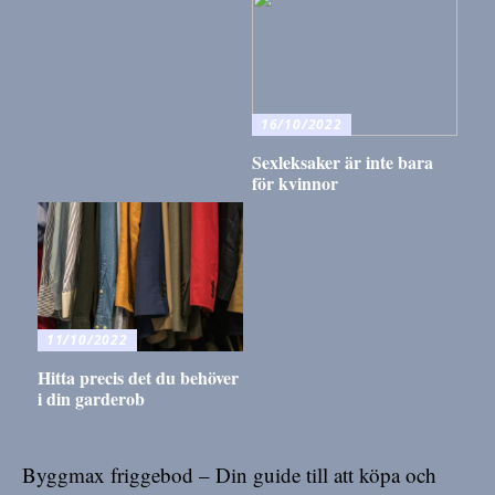
16/10/2022
Sexleksaker är inte bara
för kvinnor
11/10/2022
Hitta precis det du behöver
i din garderob
Byggmax friggebod – Din guide till att köpa och