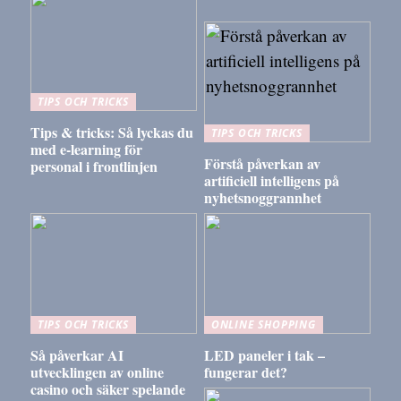
TIPS OCH TRICKS
Tips & tricks: Så lyckas du
TIPS OCH TRICKS
med e-learning för
Förstå påverkan av
personal i frontlinjen
artificiell intelligens på
nyhetsnoggrannhet
TIPS OCH TRICKS
ONLINE SHOPPING
Så påverkar AI
LED paneler i tak –
utvecklingen av online
fungerar det?
casino och säker spelande