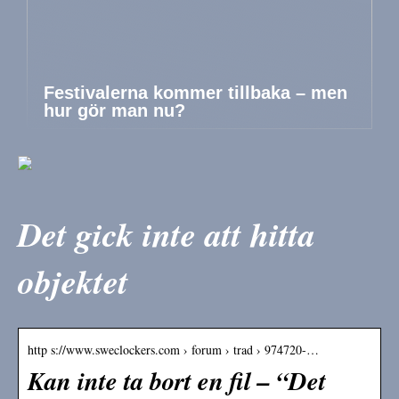
Festivalerna kommer tillbaka – men
hur gör man nu?
Det gick inte att hitta
objektet
http s://www.sweclockers.com › forum › trad › 974720-…
Kan inte ta bort en fil – “Det