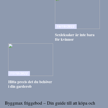
16/10/2022
Sexleksaker är inte bara
för kvinnor
11/10/2022
Hitta precis det du behöver
i din garderob
Byggmax friggebod – Din guide till att köpa och